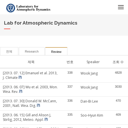
메뉴 건너뛰기
Lab for Atmospheric Dynamics
전체
Research
Review
제목
번호
Speaker
조회 수
[2013. 07. 12] Emanuel et al. 2013,
338
Wook Jang
4828
J. Climate
[2013. 06. 07] Wu et al. 2003, Mon.
337
Wook Jang
3030
Wea. Rev.
[2013. 07. 30] Donald W. McCann,
336
Dan-Bi Lee
470
2001, Natl. Wea. Dig.
[2013. 06. 15] Gill and Alison J,
335
Soo-Hyun Kim
409
Stirlig, 2012, Meteo. Appl.